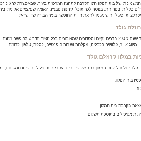
 המשמעותי של בית המלון הינו הקרבה לתחנה המרכזית בעיר, שמאפשרת להגיע לכל
לים בקלות ובמהירות, בנוסף לכך תוכלו ליהנות מבנייני האומה שנמצאים אל מול בית
 אטרקציות ופעילויות שינעימו לך את חווית החופשה בעיר הבירה של ישראל.
וזלם גולד
בבית המלון ג'רוזלם גולד ישנם כ 200 חדרים נקיים ומסדורים שמאובזרים בכל הציוד הדרוש לחופשה מהנה
: מיזוג אוויר, טלוויזיה בכבלים, מקלחת ושירותים פרטיים, כספת, טלפון וכדומה.
ת במלון ג'רוזלם גולד
 גולד יכולים ליהנות ממגוון רחב של שירותים, אטרקציות ופעילויות שונות ומגוונות, כגו
יו בית המלון.
ים.
צאת בקרבת בית המלון.
יהנות מטיפולים בתוספת תשלום.